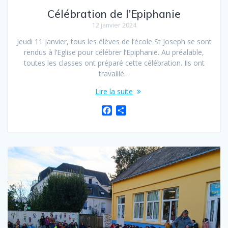
Célébration de l’Epiphanie
12 janvier 2024
Jeudi 11 janvier, tous les élèves de l’école St Joseph se sont
rendus à l’Eglise pour célébrer l’Epiphanie. Au préalable,
toutes les classes ont préparé cette célébration. Ils ont
travaillé…
Lire la suite
F
P
a
a
c
r
e
t
b
a
o
g
o
e
k
r