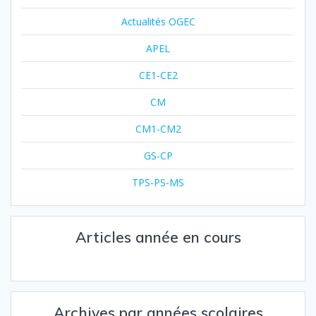
Actualités OGEC
APEL
CE1-CE2
CM
CM1-CM2
GS-CP
TPS-PS-MS
Articles année en cours
Archives par années scolaires