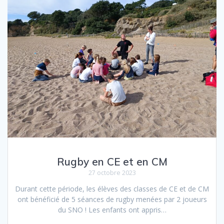
o
e
k
r
Rugby en CE et en CM
27 octobre 2023
Durant cette période, les élèves des classes de CE et de CM
ont bénéficié de 5 séances de rugby menées par 2 joueurs
du SNO ! Les enfants ont appris…