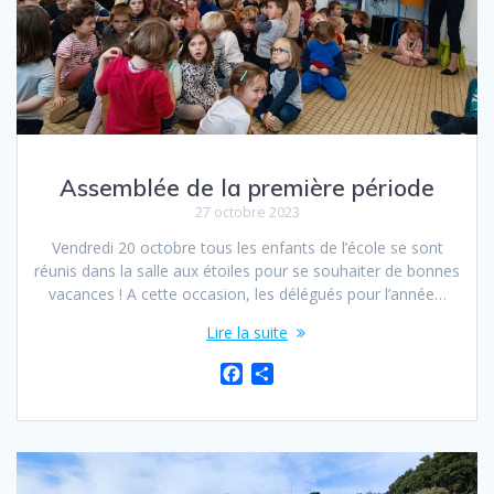
Assemblée de la première période
27 octobre 2023
Vendredi 20 octobre tous les enfants de l’école se sont
réunis dans la salle aux étoiles pour se souhaiter de bonnes
vacances ! A cette occasion, les délégués pour l’année…
Lire la suite
F
P
a
a
c
r
e
t
b
a
o
g