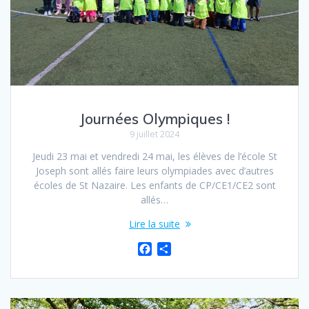
Journées Olympiques !
9 juillet 2024
Jeudi 23 mai et vendredi 24 mai, les élèves de l’école St
Joseph sont allés faire leurs olympiades avec d’autres
écoles de St Nazaire. Les enfants de CP/CE1/CE2 sont
allés…
Lire la suite
F
P
a
a
c
r
e
t
b
a