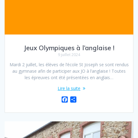
Jeux Olympiques à l’anglaise !
9 juillet 2024
Mardi 2 juillet, les élèves de l’école St Joseph se sont rendus
au gymnase afin de participer aux JO à l’anglaise ! Toutes
les épreuves ont été présentées en anglais…
Lire la suite
F
P
a
a
c
r
e
t
b
a
o
g
o
e