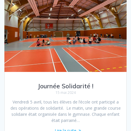
k
r
Journée Solidarité !
15 mai 2024
Vendredi 5 avril, tous les élèves de l’école ont participé a
des opérations de solidarité. Le matin, une grande course
solidaire était organisée dans le gymnase. Chaque enfant
était parrainé…
Lire la suite