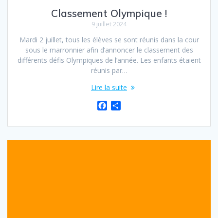
Classement Olympique !
9 juillet 2024
Mardi 2 juillet, tous les élèves se sont réunis dans la cour
sous le marronnier afin d’annoncer le classement des
différents défis Olympiques de l’année. Les enfants étaient
réunis par…
Lire la suite
F
P
a
a
c
r
e
t
b
a
o
g
o
e
k
r