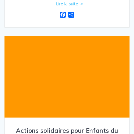
Lire la suite
F
P
a
a
c
r
e
t
b
a
o
g
o
e
k
r
Actions solidaires pour Enfants du