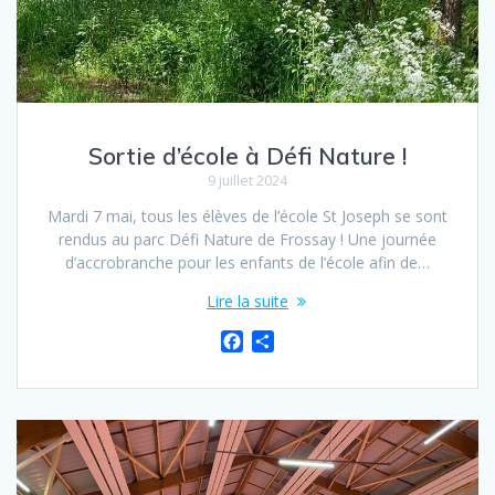
Sortie d’école à Défi Nature !
9 juillet 2024
Mardi 7 mai, tous les élèves de l’école St Joseph se sont
rendus au parc Défi Nature de Frossay ! Une journée
d’accrobranche pour les enfants de l’école afin de…
Lire la suite
F
P
a
a
c
r
e
t
b
a
o
g
o
e