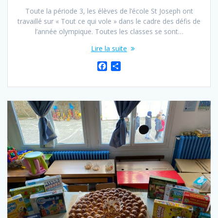
Toute la période 3, les élèves de l’école St Joseph ont
travaillé sur « Tout ce qui vole » dans le cadre des défis de
l’année olympique. Toutes les classes se sont…
Lire la suite
F
P
a
a
c
r
e
t
b
a
o
g
o
e
k
r