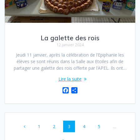
La galette des rois
12 janvier 2024
Jeudi 11 janvier, après la célébration de l’Epiphanie les
élèves se sont réunis dans la Salle aux Etoiles afin de
partager une galette des rois offerte par l’APEL. Ils ont…
Lire la suite
F
P
a
a
c
r
e
t
b
a
o
g
1
2
3
4
5
…
o
e
k
r