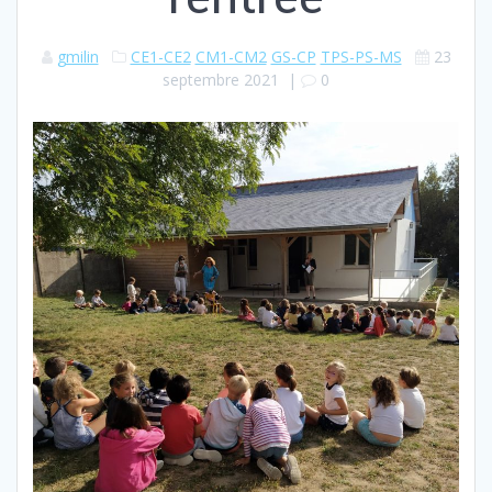
gmilin
CE1-CE2
CM1-CM2
GS-CP
TPS-PS-MS
23
septembre 2021
|
0