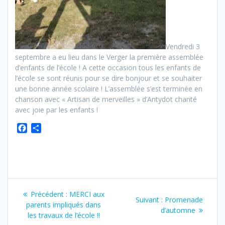
Vendredi 3
septembre a eu lieu dans le Verger la première assemblée
d’enfants de l’école ! A cette occasion tous les enfants de
l’école se sont réunis pour se dire bonjour et se souhaiter
une bonne année scolaire ! L’assemblée s’est terminée en
chanson avec « Artisan de merveilles » d’Antydot chanté
avec joie par les enfants !
F
P
a
a
c
r
e
t
b
a
o
g
o
e
Précédent :
MERCI aux
k
r
Suivant :
Promenade
parents impliqués dans
d’automne
les travaux de l’école !!