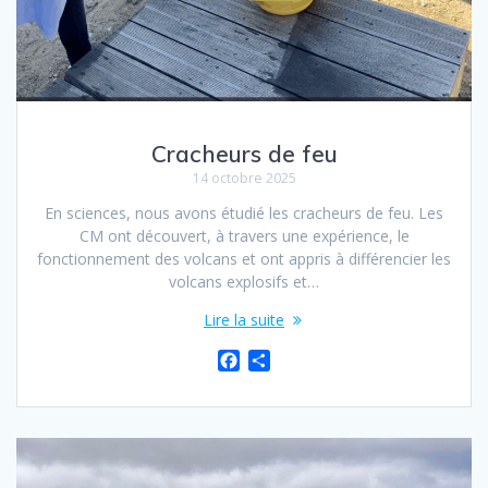
Cracheurs de feu
14 octobre 2025
En sciences, nous avons étudié les cracheurs de feu. Les
CM ont découvert, à travers une expérience, le
fonctionnement des volcans et ont appris à différencier les
volcans explosifs et…
Lire la suite
F
P
a
a
c
r
e
t
b
a
o
g