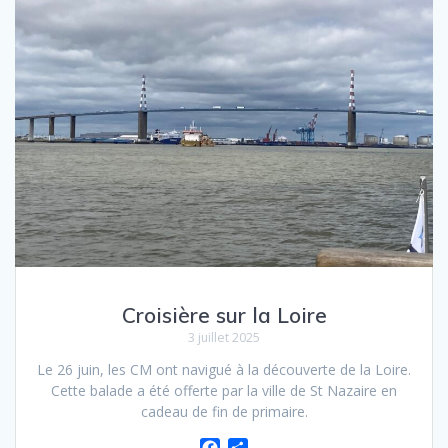
o
e
k
r
Croisière sur la Loire
3 juillet 2025
Le 26 juin, les CM ont navigué à la découverte de la Loire.
Cette balade a été offerte par la ville de St Nazaire en
cadeau de fin de primaire.