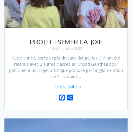
PROJET : SEMER LA JOIE
14 décembre 2025
Cette année, après dépôt de candidature, les CM ont été
retenus avec 2 autres classes et l’Ehpad Galathéa pour
participer à un projet artistique proposé par l’agglomération
de St Nazaire.…
Lire la suite
F
P
a
a
c
r
e
t
b
a
o
g