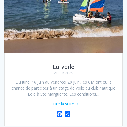
La voile
21 juin 2025
Du lundi 16 juin au vendredi 20 juin, les CM ont eu la
chance de participer à un stage de voile au club nautique
Eole à Ste Marguerite. Les conditions…
Lire la suite
F
P
a
a
c
r