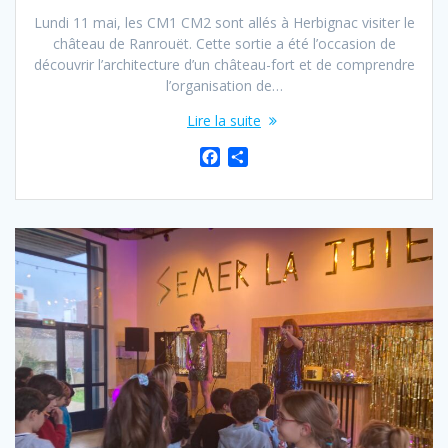
Lundi 11 mai, les CM1 CM2 sont allés à Herbignac visiter le
château de Ranrouët. Cette sortie a été l’occasion de
découvrir l’architecture d’un château-fort et de comprendre
l’organisation de…
Lire la suite
F
P
a
a
c
r
e
t
b
a
o
g
o
e
k
r