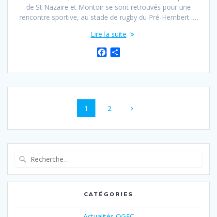
de St Nazaire et Montoir se sont retrouvés pour une
rencontre sportive, au stade de rugby du Pré-Hembert :…
Lire la suite
F
P
a
a
c
r
e
t
b
a
o
g
1
2
o
e
k
r
CATÉGORIES
Actualités OGEC