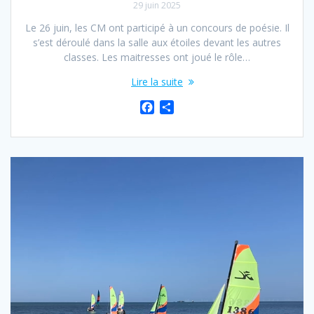
29 juin 2025
Le 26 juin, les CM ont participé à un concours de poésie. Il
s’est déroulé dans la salle aux étoiles devant les autres
classes. Les maitresses ont joué le rôle…
Lire la suite
F
P
a
a
c
r
e
t
b
a
o
g
o
e
k
r