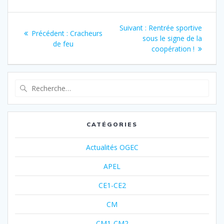
b
a
o
g
o
e
Suivant :
Rentrée sportive
k
r
Précédent :
Cracheurs
sous le signe de la
de feu
coopération !
CATÉGORIES
Actualités OGEC
APEL
CE1-CE2
CM
CM1-CM2