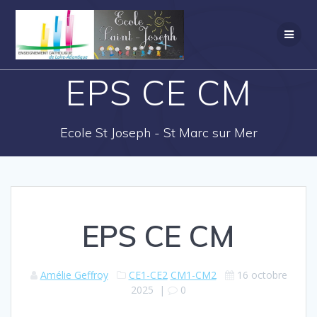
EPS CE CM
Ecole St Joseph - St Marc sur Mer
EPS CE CM
Amélie Geffroy
CE1-CE2
CM1-CM2
16 octobre
2025
|
0