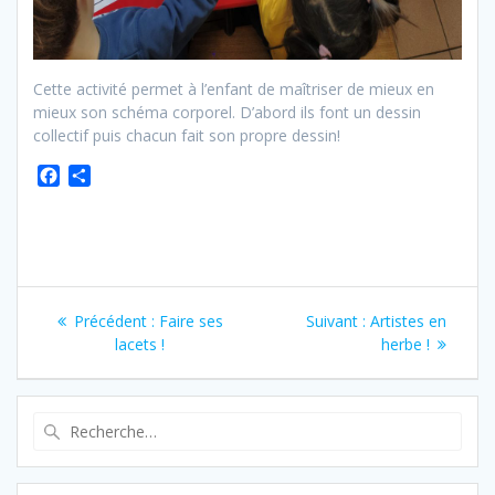
Cette activité permet à l’enfant de maîtriser de mieux en
mieux son schéma corporel. D’abord ils font un dessin
collectif puis chacun fait son propre dessin!
F
P
a
a
c
r
e
t
b
a
o
g
o
e
Précédent :
Faire ses
Suivant :
Artistes en
k
r
lacets !
herbe !