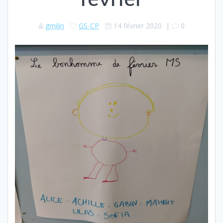
gmilin
GS-CP
14 février 2020
|
0