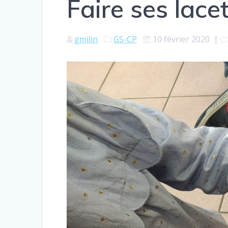
Faire ses lacet
gmilin
GS-CP
10 février 2020
|