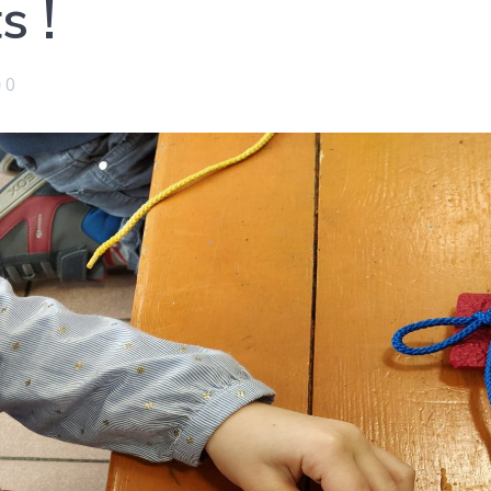
s !
0