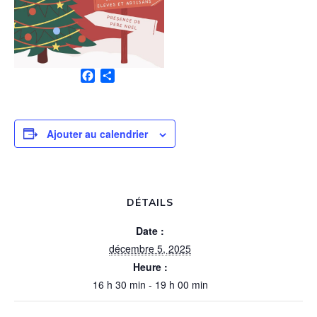
F
P
a
a
c
r
e
t
b
a
Ajouter au calendrier
o
g
o
e
k
r
DÉTAILS
Date :
décembre 5, 2025
Heure :
16 h 30 min - 19 h 00 min