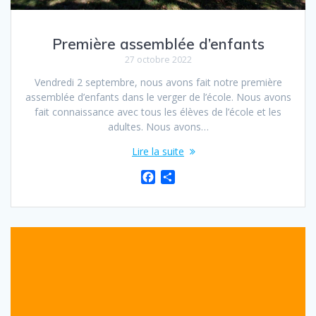
Première assemblée d’enfants
27 octobre 2022
Vendredi 2 septembre, nous avons fait notre première
assemblée d’enfants dans le verger de l’école. Nous avons
fait connaissance avec tous les élèves de l’école et les
adultes. Nous avons…
Lire la suite
F
P
a
a
c
r
e
t
b
a
o
g
o
e
k
r