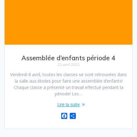
Assemblée d’enfants période 4
23 avril 2022
Vendredi 8 avril, toutes les classes se sont retrouvées dans
la salle aux étoiles pour faire une assemblée d’enfants!
Chaque classe a présenté un travail effectué pendant la
période! Les…
Lire la suite
F
P
a
a
c
r
e
t