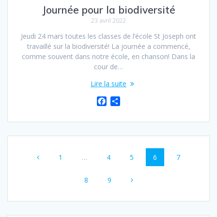
Journée pour la biodiversité
23 avril 2022
Jeudi 24 mars toutes les classes de l’école St Joseph ont
travaillé sur la biodiversité! La journée a commencé,
comme souvent dans notre école, en chanson! Dans la
cour de…
Lire la suite
F
P
a
a
c
r
e
t
b
a
o
g
1
…
4
5
6
7
o
e
k
r
8
9