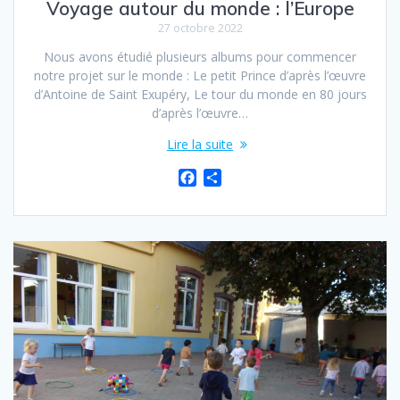
Voyage autour du monde : l’Europe
27 octobre 2022
Nous avons étudié plusieurs albums pour commencer
notre projet sur le monde : Le petit Prince d’après l’œuvre
d’Antoine de Saint Exupéry, Le tour du monde en 80 jours
d’après l’œuvre…
Lire la suite
F
P
a
a
c
r
e
t
b
a
o
g
o
e
k
r