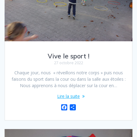
Vive le sport !
27 octobre 2022
Chaque jour, nous « réveillons notre corps » puis nous
faisons du sport dans la cour ou dans la salle aux étoiles :
Nous apprenons à nous déplacer sur la cour en…
Lire la suite
F
P
a
a
c
r
e
t
b
a