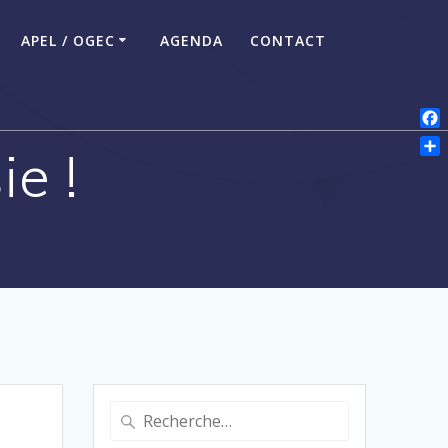
APEL / OGEC
AGENDA
CONTACT
Fac
e !
Par