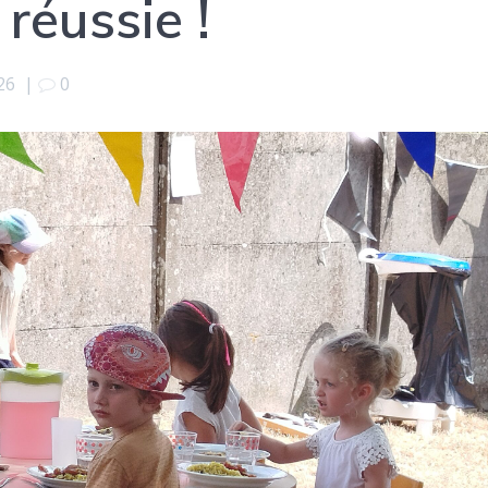
réussie !
26
|
0