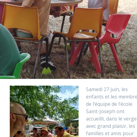
Samedi 27 juin, les
enfants et les membr
de l’équipe de l’école
Saint-Joseph ont
accueilli, dans le verge
avec grand plaisir, les
familles et amis pour