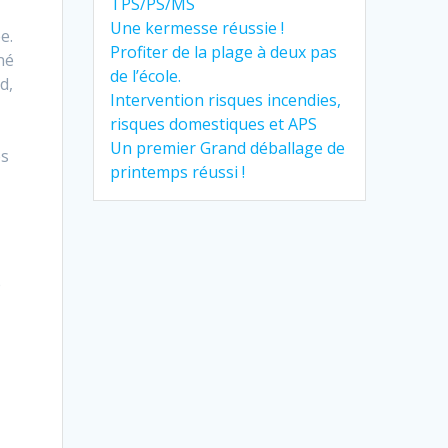
TPS/PS/MS
Une kermesse réussie !
e.
Profiter de la plage à deux pas
né
de l’école.
d,
Intervention risques incendies,
risques domestiques et APS
Un premier Grand déballage de
es
printemps réussi !
e