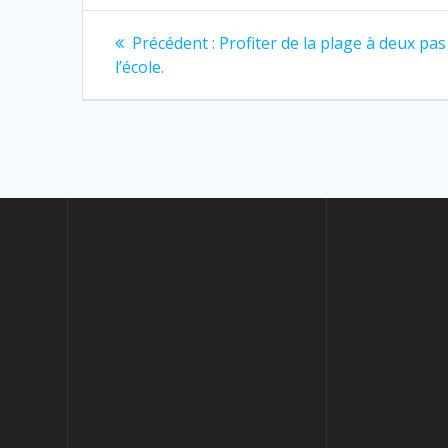
o
g
o
e
k
r
Précédent :
Profiter de la plage à deux pas
l’école.