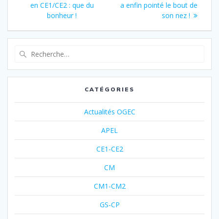
en CE1/CE2 : que du
a enfin pointé le bout de
bonheur !
son nez !
CATÉGORIES
Actualités OGEC
APEL
CE1-CE2
CM
CM1-CM2
GS-CP