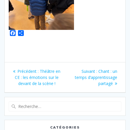
F
P
a
a
c
r
e
t
b
a
o
g
o
e
Précédent :
Théâtre en
Suivant :
Chant : un
k
r
CE : les émotions sur le
temps d’apprentissage
devant de la scène !
partagé
CATÉGORIES