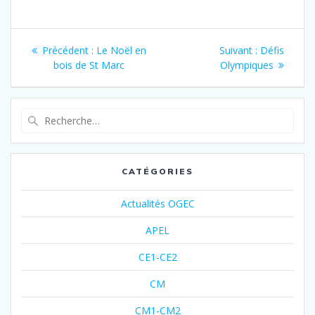
e
t
b
a
o
g
o
e
Précédent :
Le Noël en
Suivant :
Défis
k
r
bois de St Marc
Olympiques
CATÉGORIES
Actualités OGEC
APEL
CE1-CE2
CM
CM1-CM2