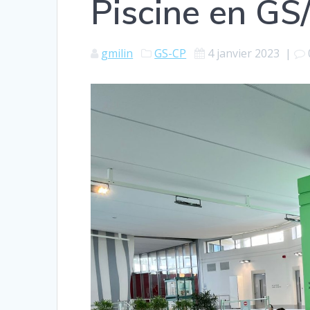
Piscine en GS
gmilin
GS-CP
4 janvier 2023
|