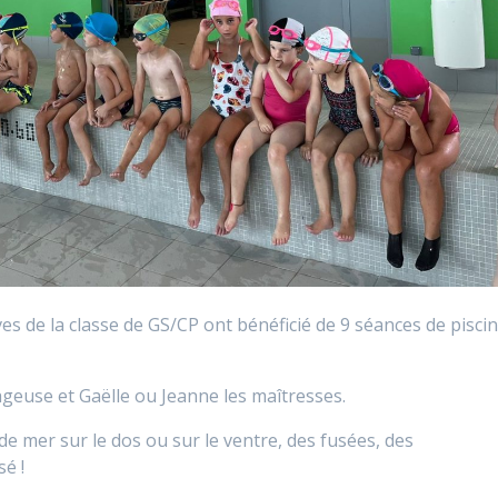
s de la classe de GS/CP ont bénéficié de 9 séances de pisci
nageuse et Gaëlle ou Jeanne les maîtresses.
e mer sur le dos ou sur le ventre, des fusées, des
é !