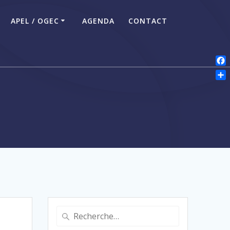
APEL / OGEC
AGENDA
CONTACT
Fac
P
Par