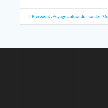
b
a
o
g
o
e
k
r
Précédent :
Voyage autour du monde : l’O