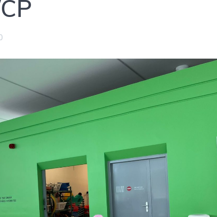
/CP
0