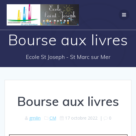
Bourse aux livres
Ecole St Joseph - St Marc sur Mer
Bourse aux livres
gmilin
CM
17 octobre 2022
|
0