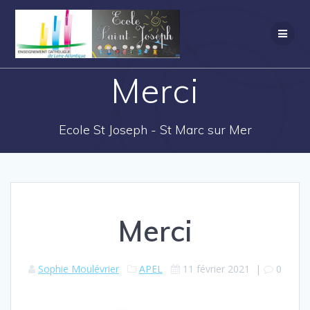
Merci
Ecole St Joseph - St Marc sur Mer
Merci
Sophie Moulévrier
APEL
11 février 2021
|
0