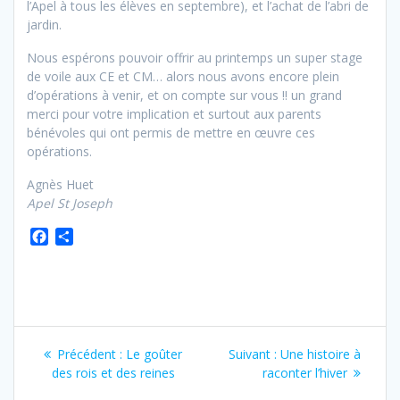
l’Apel à tous les élèves en septembre), et l’achat de l’abri de
jardin.
Nous espérons pouvoir offrir au printemps un super stage
de voile aux CE et CM… alors nous avons encore plein
d’opérations à venir, et on compte sur vous !! un grand
merci pour votre implication et surtout aux parents
bénévoles qui ont permis de mettre en œuvre ces
opérations.
Agnès Huet
Apel St Joseph
F
P
a
a
c
r
e
t
b
a
o
g
o
e
Précédent :
Le goûter
Suivant :
Une histoire à
k
r
des rois et des reines
raconter l’hiver