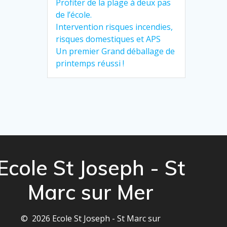
Profiter de la plage à deux pas
de l’école.
Intervention risques incendies,
risques domestiques et APS
Un premier Grand déballage de
printemps réussi !
Ecole St Joseph - St
Marc sur Mer
© 2026 Ecole St Joseph - St Marc sur