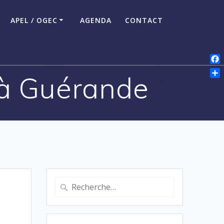
APEL / OGEC
AGENDA
CONTACT
Fac
l à Guérande
Par