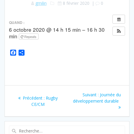
gmilin
8 février 2020
|
0
QUAND :
6 octobre 2020 @ 14 h 15 min – 16 h 30
min
Repeats
F
P
a
a
c
r
e
t
b
a
o
g
o
e
k
r
Suivant :
Journée du
Précédent :
Rugby
développement durable
CE/CM