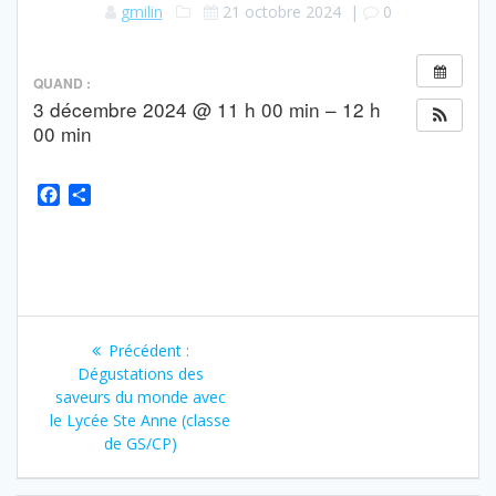
gmilin
21 octobre 2024
|
0
QUAND :
3 décembre 2024 @ 11 h 00 min – 12 h
00 min
F
P
a
a
c
r
e
t
b
a
o
g
o
e
k
r
Précédent :
Dégustations des
saveurs du monde avec
le Lycée Ste Anne (classe
de GS/CP)